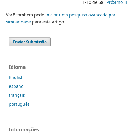
1-10 de 68
Próximo
Você também pode
iniciar uma pesquisa avançada por
similaridade
para este artigo.
Enviar Submissão
Idioma
English
español
français
português
Informações