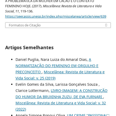
A PROBLEMÁTICA DA MULHER EM CACAU E O CONTEXTO
FEMININO HOJE. (2017).
Miscelânea: Revista de Literatura e Vida
Social
,
11
, 119-136.
https://seer.assis.unesp.br/index.php/miscelanea/article/view/639
Formatos de Citação
Artigos Semelhantes
Daniel Puglia, Nara Luiza do Amaral Dias,
A
NORMATIZAÇÃO DO FEMININO EM ORGULHO E
PRECONCEITO
,
Miscelânea: Revista de Literatura e
Vida Social: v. 25 (2019)
Evelin Gomes da Silva, Larissa Gonçalves Souza ,
Clarice Lottermann,
LIVRO-IMAGEM: A CONSTRUÇÃO
DO HUMOR DA BRUXINHA ZUZU, DE EVA FURNARI
,
Miscelânea: Revista de Literatura e Vida Social: v. 32
(2022)
Angela Simone Ronqui Oliva,
UM CRIME "PASSIONAL":