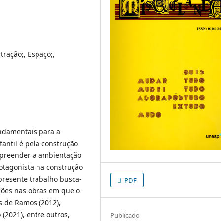
ustração;, Espaço;,
ndamentais para a
antil é pela construção
ompreender a ambientação
rotagonista na construção
 presente trabalho busca-
PDF
ções nas obras em que o
s de Ramos (2012),
o (2021), entre outros,
Publicado