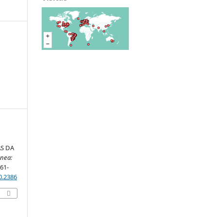
S DA
ânea:
361-
0.2386