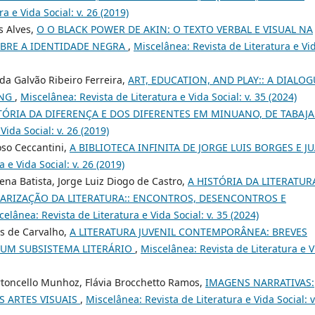
a e Vida Social: v. 26 (2019)
s Alves,
O O BLACK POWER DE AKIN: O TEXTO VERBAL E VISUAL NA
BRE A IDENTIDADE NEGRA
,
Miscelânea: Revista de Literatura e Vi
da Galvão Ribeiro Ferreira,
ART, EDUCATION, AND PLAY:: A DIALOG
ANG
,
Miscelânea: Revista de Literatura e Vida Social: v. 35 (2024)
TÓRIA DA DIFERENÇA E DOS DIFERENTES EM MINUANO, DE TABAJ
Vida Social: v. 26 (2019)
oso Ceccantini,
A BIBLIOTECA INFINITA DE JORGE LUIS BORGES E J
 e Vida Social: v. 26 (2019)
na Batista, Jorge Luiz Diogo de Castro,
A HISTÓRIA DA LITERATUR
COLARIZAÇÃO DA LITERATURA:: ENCONTROS, DESENCONTROS E
celânea: Revista de Literatura e Vida Social: v. 35 (2024)
es de Carvalho,
A LITERATURA JUVENIL CONTEMPORÂNEA: BREVES
UM SUBSISTEMA LITERÁRIO
,
Miscelânea: Revista de Literatura e V
rtoncello Munhoz, Flávia Brocchetto Ramos,
IMAGENS NARRATIVAS:
S ARTES VISUAIS
,
Miscelânea: Revista de Literatura e Vida Social: v