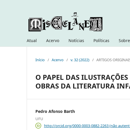
Atual
Acervo
Notícias
Políticas
Sobre
Início
/
Acervo
/
v. 32 (2022)
/
ARTIGOS ORIGINAI
O PAPEL DAS ILUSTRAÇÕES
OBRAS DA LITERATURA INF
Pedro Afonso Barth
UFU
http://orcid.org/0000-0003-0882-2263 (não autent