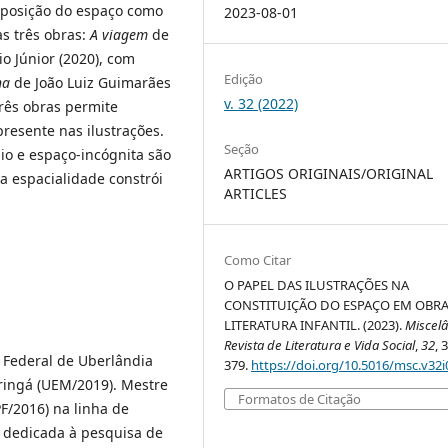
mposição do espaço como
2023-08-01
s três obras:
A viagem
de
o Júnior (2020), com
Edição
na
de João Luiz Guimarães
v. 32 (2022)
três obras permite
presente nas ilustrações.
Seção
io e espaço-incógnita são
ARTIGOS ORIGINAIS/ORIGINAL
 espacialidade constrói
ARTICLES
Como Citar
O PAPEL DAS ILUSTRAÇÕES NA
CONSTITUIÇÃO DO ESPAÇO EM OBRA
LITERATURA INFANTIL. (2023).
Miscel
Revista de Literatura e Vida Social
,
32
, 
e Federal de Uberlândia
379.
https://doi.org/10.5016/msc.v32i
ringá (UEM/2019). Mestre
Formatos de Citação
F/2016) na linha de
i dedicada à pesquisa de