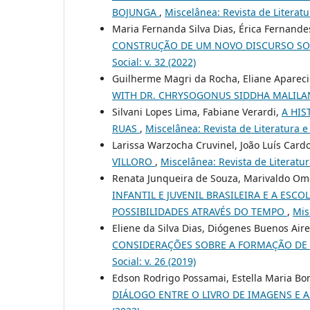
BOJUNGA
,
Miscelânea: Revista de Literatur
Maria Fernanda Silva Dias, Érica Fernande
CONSTRUÇÃO DE UM NOVO DISCURSO SO
Social: v. 32 (2022)
Guilherme Magri da Rocha, Eliane Apareci
WITH DR. CHRYSOGONUS SIDDHA MALIL
Silvani Lopes Lima, Fabiane Verardi,
A HIS
RUAS
,
Miscelânea: Revista de Literatura e 
Larissa Warzocha Cruvinel, João Luís Card
VILLORO
,
Miscelânea: Revista de Literatura
Renata Junqueira de Souza, Marivaldo Ome
INFANTIL E JUVENIL BRASILEIRA E A ES
POSSIBILIDADES ATRAVÉS DO TEMPO
,
Mis
Eliene da Silva Dias, Diógenes Buenos Air
CONSIDERAÇÕES SOBRE A FORMAÇÃO DE 
Social: v. 26 (2019)
Edson Rodrigo Possamai, Estella Maria Bo
DIÁLOGO ENTRE O LIVRO DE IMAGENS E A