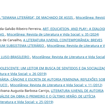
 “SEMANA LITERÁRIA”, DE MACHADO DE ASSIS
,
Miscelânea: Revis
da Galvão Ribeiro Ferreira,
ART, EDUCATION, AND PLAY:: A DIALOG
ANG
,
Miscelânea: Revista de Literatura e Vida Social: v. 35 (2024)
es de Carvalho,
A LITERATURA JUVENIL CONTEMPORÂNEA: BREVES
UM SUBSISTEMA LITERÁRIO
,
Miscelânea: Revista de Literatura e V
 LUSO-BRASILEIRO
,
Miscelânea: Revista de Literatura e Vida Social:
OLESCENTE: UM LEITOR EM BUSCA DE SENTIDOS E DA SOCIALIZA
ura e Vida Social: v. 26 (2019)
RÁRIA, CÂNONE E ESCRITA DE AUTORIA FEMININA: REFLEXÕES SO
ABUCO
,
Miscelânea: Revista de Literatura e Vida Social: v. 11 (2012)
Silvana Augusta Barbosa Carrijo,
LITERATURA JUVENIL DE AUTORIA
ÁLISE DA OBRA O PRIMEIRO E O ÚLTIMO VERÃO, DE LETÍCIA
teratura e Vida Social: v. 25 (2019)