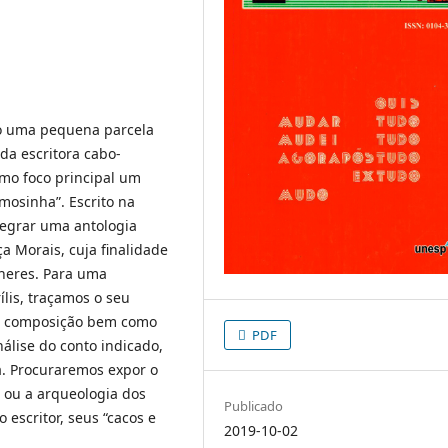
co uma pequena parcela
da escritora cabo-
omo foco principal um
rmosinha”. Escrito na
tegrar uma antologia
a Morais, cuja finalidade
ulheres. Para uma
is, traçamos o seu
 de composição bem como
PDF
álise do conto indicado,
a. Procuraremos expor o
 ou a arqueologia dos
Publicado
 escritor, seus “cacos e
2019-10-02