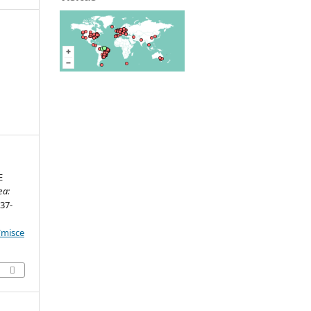
E
ea:
137-
/misce