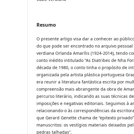
Resumo
O presente artigo visa dar a conhecer ao públi
do que pode ser encontrado no arquivo pessoal 
verdiana Orlanda Amarílis (1924-2014), tendo c
conto inédito intitulado “As Diatribes de Nha Fo
década de 1980, o conto tinha o propósito de in
organizada pela artista plástica portuguesa Graç
era reunir a literatura fantástica escrita por m
compreensão mais abrangente da obra de Amaríl
percurso literário, indicando as suas técnicas
imposições e negativas editoriais. Seguimos à an
relacionando-o às correspondências da escritor
que Gerard Genette chama de “epitexto privado”
manuscritos: os vestígios materiais deixados pelo
pedras talhadas”.