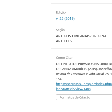
Edição
v. 25 (2019)
Seção
ARTIGOS ORIGINAIS/ORIGINAL
ARTICLES
Como Citar
OS EPITEXTOS PRIVADOS NA OBRA D
ORLANDA AMARÍLIS. (2019).
Miscelân
Revista de Literatura e Vida Social
,
25
, 
154.
https://seer.assis.unesp.br/index.php
lanea/article/view/1488
Formatos de Citação