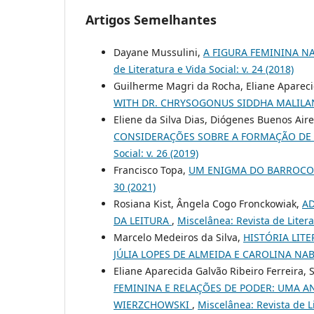
Artigos Semelhantes
Dayane Mussulini,
A FIGURA FEMININA NA
de Literatura e Vida Social: v. 24 (2018)
Guilherme Magri da Rocha, Eliane Apareci
WITH DR. CHRYSOGONUS SIDDHA MALIL
Eliene da Silva Dias, Diógenes Buenos Air
CONSIDERAÇÕES SOBRE A FORMAÇÃO DE 
Social: v. 26 (2019)
Francisco Topa,
UM ENIGMA DO BARROCO
30 (2021)
Rosiana Kist, Ângela Cogo Fronckowiak,
AD
DA LEITURA
,
Miscelânea: Revista de Literat
Marcelo Medeiros da Silva,
HISTÓRIA LITE
JÚLIA LOPES DE ALMEIDA E CAROLINA N
Eliane Aparecida Galvão Ribeiro Ferreira, 
FEMININA E RELAÇÕES DE PODER: UMA AN
WIERZCHOWSKI
,
Miscelânea: Revista de Li