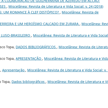
: A COLABORAÇÃO DE GUILHERMINA DE AZEREDO EM ACÇÃO:
ESES
,
Miscelânea: Revista de Literatura e Vida Social: v. 24 (2018)
S: UM ROMANCE À CLEF DISTÓPICO?
,
Miscelânea: Revista de
FERREIRA E UM HEROÍSMO CALCADO EM ZURARA
,
Miscelânea: Rev
 LUSO-BRASILEIRO
,
Miscelânea: Revista de Literatura e Vida Social:
sco Topa,
DADOS BIBLIOGRÁFICOS
,
Miscelânea: Revista de Literat
sco Topa,
APRESENTAÇÃO
,
Miscelânea: Revista de Literatura e Vid
a,
Apresentação
,
Miscelânea: Revista de Literatura e Vida Social: v.
o Topa,
Dados bibliográficos
,
Miscelânea: Revista de Literatura e V