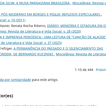
 DA SILVA: A MUSA PARNASIANA BRASILEIRA
,
Miscelânea: Revista 
 PÓS-MODERNO EM BORGES E PIGLIA: REFLEXOS ESPECULARES
,
ial: v. 10 (2011)
 Xavier, Renata Rocha Ribeiro,
DIÁRIO, MEMÓRIA E DITADURA EM D
nea: Revista de Literatura e Vida Social: v. 28 (2020)
RA E IMPRENSA PERIÓDICA:: UMA LEITURA DE “CANÇÃO DE ALAÚDE”
de Literatura e Vida Social: v. 37 (2025)
Trefzger,
A PERMANÊNCIA DO PASSADO E O SILENCIAMENTO DAS
 ORDEM, DE BERNARDO KUCINSKI
,
Miscelânea: Revista de Literatu
1-10 de 444
Próxi
da por similaridade
para este artigo.
tor(es)