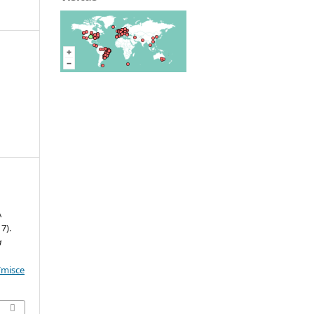
S
A
7).
a
/misce