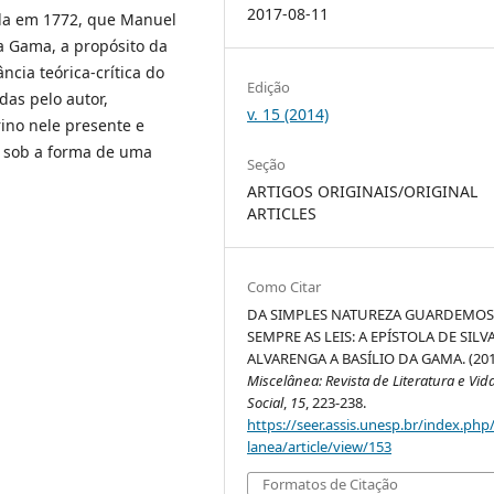
2017-08-11
ada em 1772, que Manuel
da Gama, a propósito da
cia teórica-crítica do
Edição
das pelo autor,
v. 15 (2014)
ino nele presente e
, sob a forma de uma
Seção
ARTIGOS ORIGINAIS/ORIGINAL
ARTICLES
Como Citar
DA SIMPLES NATUREZA GUARDEMO
SEMPRE AS LEIS: A EPÍSTOLA DE SILV
ALVARENGA A BASÍLIO DA GAMA. (201
Miscelânea: Revista de Literatura e Vid
Social
,
15
, 223-238.
https://seer.assis.unesp.br/index.php
lanea/article/view/153
Formatos de Citação