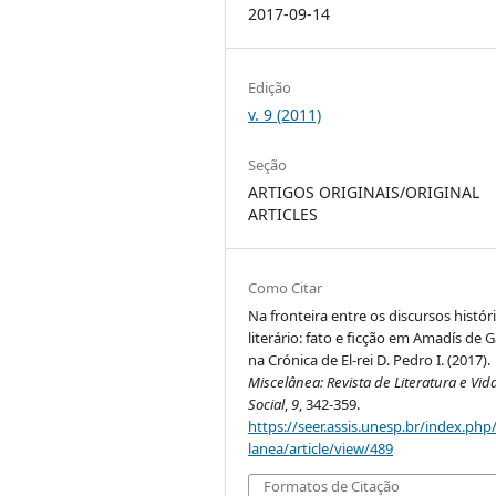
2017-09-14
Edição
v. 9 (2011)
Seção
ARTIGOS ORIGINAIS/ORIGINAL
ARTICLES
Como Citar
Na fronteira entre os discursos histór
literário: fato e ficção em Amadís de G
na Crónica de El-rei D. Pedro I. (2017).
Miscelânea: Revista de Literatura e Vid
Social
,
9
, 342-359.
https://seer.assis.unesp.br/index.php
lanea/article/view/489
Formatos de Citação