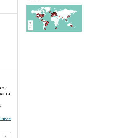
ico e
aula e
a
/misce