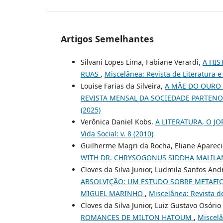
Artigos Semelhantes
Silvani Lopes Lima, Fabiane Verardi,
A HIS
RUAS
,
Miscelânea: Revista de Literatura e 
Louise Farias da Silveira,
A MÃE DO OURO 
REVISTA MENSAL DA SOCIEDADE PARTEN
(2025)
Verônica Daniel Kobs,
A LITERATURA, O J
Vida Social: v. 8 (2010)
Guilherme Magri da Rocha, Eliane Apareci
WITH DR. CHRYSOGONUS SIDDHA MALIL
Cloves da Silva Junior, Ludmila Santos And
ABSOLVIÇÃO: UM ESTUDO SOBRE METAFICÇ
MIGUEL MARINHO
,
Miscelânea: Revista de 
Cloves da Silva Junior, Luiz Gustavo Osório
ROMANCES DE MILTON HATOUM
,
Miscelâ