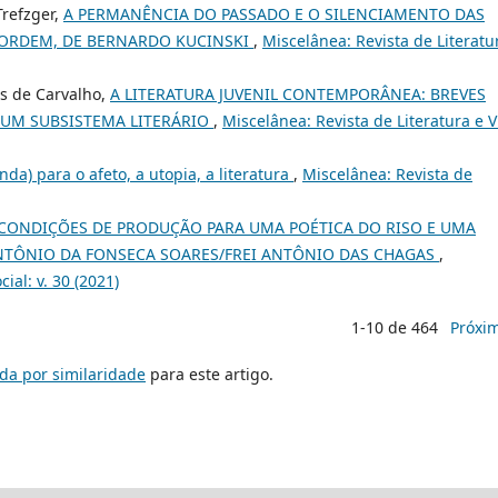
Trefzger,
A PERMANÊNCIA DO PASSADO E O SILENCIAMENTO DAS
 ORDEM, DE BERNARDO KUCINSKI
,
Miscelânea: Revista de Literatu
es de Carvalho,
A LITERATURA JUVENIL CONTEMPORÂNEA: BREVES
UM SUBSISTEMA LITERÁRIO
,
Miscelânea: Revista de Literatura e V
da) para o afeto, a utopia, a literatura
,
Miscelânea: Revista de
CONDIÇÕES DE PRODUÇÃO PARA UMA POÉTICA DO RISO E UMA
ANTÔNIO DA FONSECA SOARES/FREI ANTÔNIO DAS CHAGAS
,
ial: v. 30 (2021)
1-10 de 464
Próxi
da por similaridade
para este artigo.