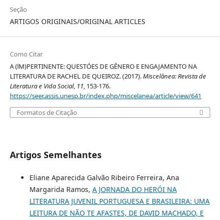
Seção
ARTIGOS ORIGINAIS/ORIGINAL ARTICLES
Como Citar
A (lM)PERTINENTE: QUESTÓES DE GÊNERO E ENGAJAMENTO NA
LITERATURA DE RACHEL DE QUEIROZ. (2017).
Miscelânea: Revista de
Literatura e Vida Social
,
11
, 153-176.
https://seer.assis.unesp.br/index.php/miscelanea/article/view/641
Formatos de Citação
Artigos Semelhantes
Eliane Aparecida Galvão Ribeiro Ferreira, Ana
Margarida Ramos,
A JORNADA DO HERÓI NA
LITERATURA JUVENIL PORTUGUESA E BRASILEIRA: UMA
LEITURA DE NÃO TE AFASTES, DE DAVID MACHADO, E