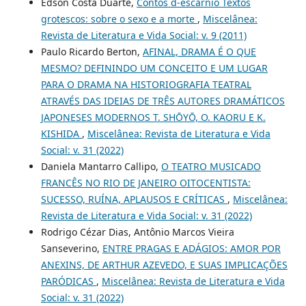
Edson Costa Duarte,
Contos d-escárnio Textos
grotescos: sobre o sexo e a morte
,
Miscelânea:
Revista de Literatura e Vida Social: v. 9 (2011)
Paulo Ricardo Berton,
AFINAL, DRAMA É O QUE
MESMO? DEFININDO UM CONCEITO E UM LUGAR
PARA O DRAMA NA HISTORIOGRAFIA TEATRAL
ATRAVÉS DAS IDEIAS DE TRÊS AUTORES DRAMÁTICOS
JAPONESES MODERNOS T. SHŌYŌ, O. KAORU E K.
KISHIDA
,
Miscelânea: Revista de Literatura e Vida
Social: v. 31 (2022)
Daniela Mantarro Callipo,
O TEATRO MUSICADO
FRANCÊS NO RIO DE JANEIRO OITOCENTISTA:
SUCESSO, RUÍNA, APLAUSOS E CRÍTICAS
,
Miscelânea:
Revista de Literatura e Vida Social: v. 31 (2022)
Rodrigo Cézar Dias, Antônio Marcos Vieira
Sanseverino,
ENTRE PRAGAS E ADÁGIOS: AMOR POR
ANEXINS, DE ARTHUR AZEVEDO, E SUAS IMPLICAÇÕES
PARÓDICAS
,
Miscelânea: Revista de Literatura e Vida
Social: v. 31 (2022)